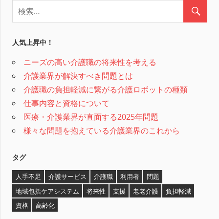
人気上昇中！
ニーズの高い介護職の将来性を考える
介護業界が解決すべき問題とは
介護職の負担軽減に繋がる介護ロボットの種類
仕事内容と資格について
医療・介護業界が直面する2025年問題
様々な問題を抱えている介護業界のこれから
タグ
人手不足
介護サービス
介護職
利用者
問題
地域包括ケアシステム
将来性
支援
老老介護
負担軽減
資格
高齢化