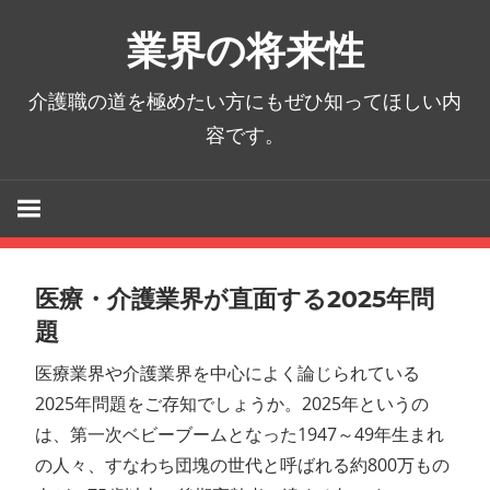
コ
業界の将来性
ン
テ
介護職の道を極めたい方にもぜひ知ってほしい内
ン
容です。
ツ
へ
ス
キ
ッ
プ
医療・介護業界が直面する2025年問
題
医療業界や介護業界を中心によく論じられている
2025年問題をご存知でしょうか。2025年というの
は、第一次ベビーブームとなった1947～49年生まれ
の人々、すなわち団塊の世代と呼ばれる約800万もの